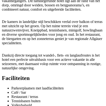
vakantiegangers. Dit familiegerunde hotel ligt aan de rand van het
dorp, omringd door weiden, bossen en bergpanorama’s, en
combineert natuur, comfort en uitgebreide faciliteiten.
De kamers in landelijke stijl beschikken veelal over balkon of terras
met uitzicht op het groen. Op het ruime terrein vind je een
natuurzwemvijver, Kneippbad, tennisbanen, minigolf, bowlingbaan
en diverse sportmogelijkheden voor jong en oud. In het restaurant,
de biergarten en op het zonneterras geniet je van regionale Allgäuer
specialiteiten.
Dankzij directe toegang tot wandel-, fiets- en langlaufroutes is het
hotel een perfecte uitvalsbasis voor een actieve vakantie in alle
seizoenen, met daarnaast volop ruimte voor ontspanning in rustige,
natuurlijke omgeving.
Faciliteiten
Parkeerplaatsen met laadfaciliteiten
Café / bar
Restaurant / terras
Tennisbanen buiten
Volleybalveld