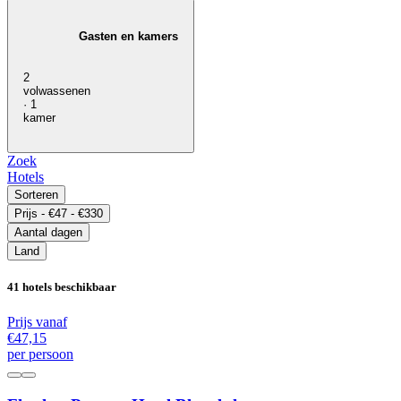
Gasten en kamers
2
volwassenen
· 1
kamer
Zoek
Hotels
Sorteren
Prijs
- €47 - €330
Aantal dagen
Land
41 hotels beschikbaar
Prijs vanaf
€47,
15
per persoon